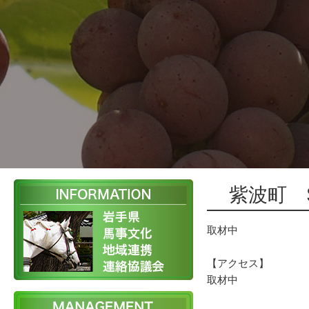
紫波町 S
取材中
【アクセス】
取材中