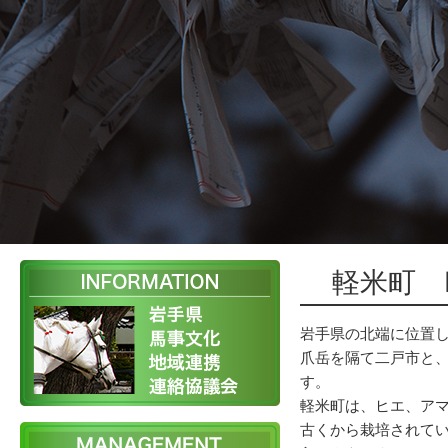
軽米町 K
岩手県の北端に位置
爪岳を隔て二戸市と
す。
軽米町は、ヒエ、ア
古くから栽培されて