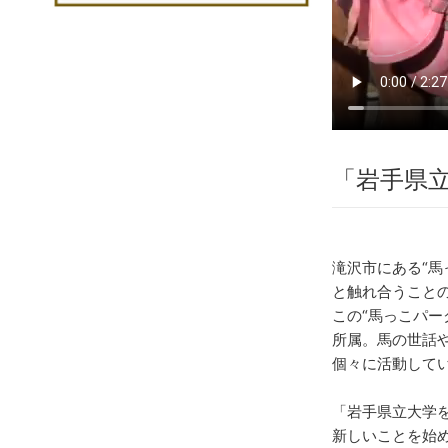
「岩手県
滝沢市にある“
と触れ合うこと
この“馬っこパー
所属。馬の世話
個々に活動して
「岩手県立大学
新しいことを始