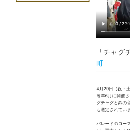
「チャグ
町
4月29日（祝
毎年6月に開催
グチャグと鈴の
も選定されてい
パレードのコース